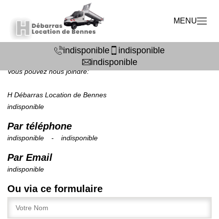
CONTACTEZ NOUS
MENU
Vous avez des questions ? n'hésitez pas à nous demander, nous
vous répondrons dans les meilleurs délais.
indisponible
indisponible
indisponible
Vous pouvez nous joindre:
H Débarras Location de Bennes
indisponible
Par téléphone
indisponible
-
indisponible
Par Email
indisponible
Ou via ce formulaire